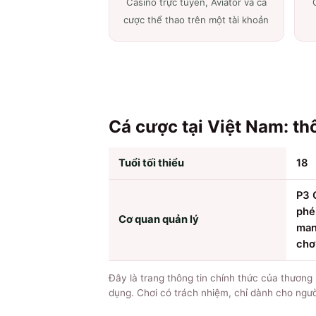
Casino trực tuyến, Aviator và cá
cược thể thao trên một tài khoản
Cá cược tại Việt Nam: th
Tuổi tối thiểu
18
P3 
phé
Cơ quan quản lý
man
chơi
Đây là trang thông tin chính thức của thương
dụng. Chơi có trách nhiệm, chỉ dành cho người 