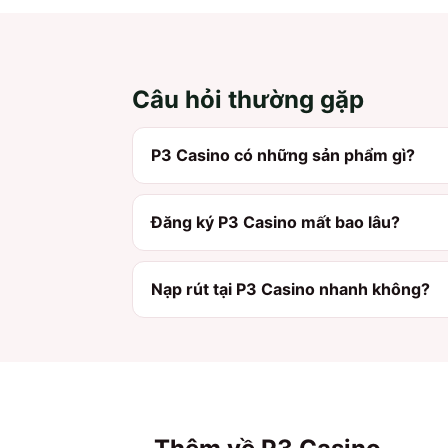
Câu hỏi thường gặp
P3 Casino có những sản phẩm gì?
Đăng ký P3 Casino mất bao lâu?
Nạp rút tại P3 Casino nhanh không?