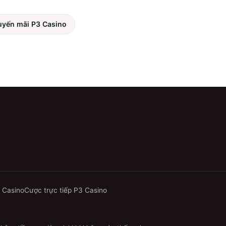
yến mãi P3 Casino
3 Casino
Cược trực tiếp P3 Casino