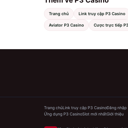
Thêm về P3 Casino
Trang chủ
Link truy cập P3 Casino
Aviator P3 Casino
Cược trực tiếp P
Trang chủ
Link truy cập P3 Casino
Đăng nhập 
Ứng dụng P3 Casino
Slot mới nhất
Giới thiệu