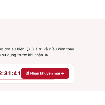
 đợt sự kiện. ⏰ Giá trị và điều kiện thay
 sử dụng trước khi nhận. 📅
2:31:40
🎁 Nhận khuyến mãi →