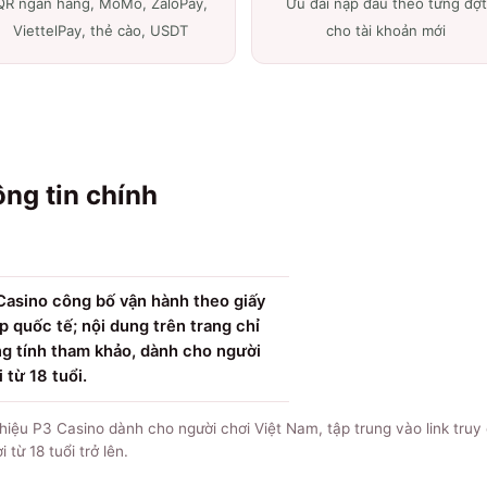
QR ngân hàng, MoMo, ZaloPay,
Ưu đãi nạp đầu theo từng đợt
ViettelPay, thẻ cào, USDT
cho tài khoản mới
ông tin chính
Casino công bố vận hành theo giấy
p quốc tế; nội dung trên trang chỉ
g tính tham khảo, dành cho người
 từ 18 tuổi.
 hiệu P3 Casino dành cho người chơi Việt Nam, tập trung vào link tru
từ 18 tuổi trở lên.