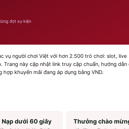
ừng đợt sự kiện
 vụ người chơi Việt với hơn 2.500 trò chơi: slot, live
o. Trang này cập nhật link truy cập chuẩn, hướng dẫn
g hợp khuyến mãi đang áp dụng bằng VND.
Nạp dưới 60 giây
Thưởng chào mừn