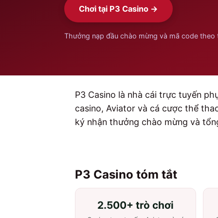
Chơi tại P3 Casino →
Thưởng nạp đầu chào mừng và mã code theo t
P3 Casino là nhà cái trực tuyến phục
casino, Aviator và cá cược thể tha
ký nhận thưởng chào mừng và tổn
P3 Casino tóm tắt
2.500+ trò chơi