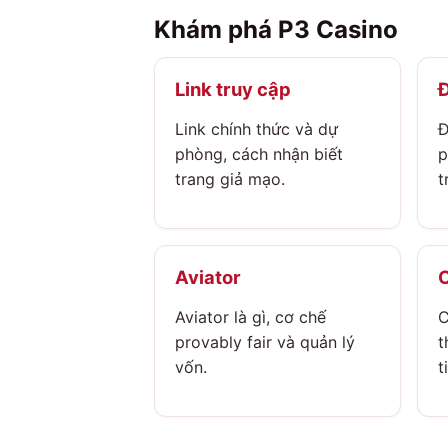
Khám phá P3 Casino
Link truy cập
Link chính thức và dự
Đ
phòng, cách nhận biết
p
trang giả mạo.
t
Aviator
C
Aviator là gì, cơ chế
C
provably fair và quản lý
t
vốn.
t