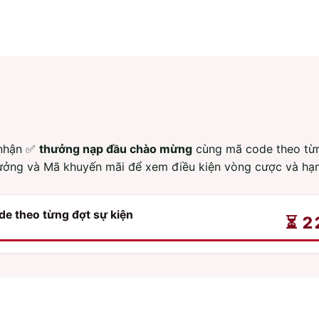
 nhận ✅
thưởng nạp đầu chào mừng
cùng mã code theo từng
thưởng và Mã khuyến mãi để xem điều kiện vòng cược và hạn
e theo từng đợt sự kiện
⏳
2