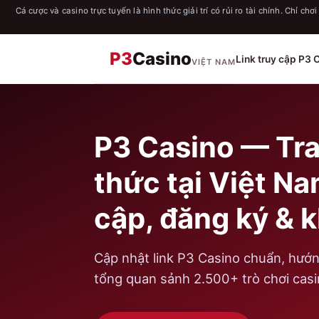
Cá cược và casino trực tuyến là hình thức giải trí có rủi ro tài chính. Chỉ ch
P3
Casino
Link truy cập P3 
VIỆT NAM
P3 Casino — Tr
thức tại Việt Nam
cập, đăng ký & 
Cập nhật link P3 Casino chuẩn, hư
tổng quan sảnh 2.500+ trò chơi casi