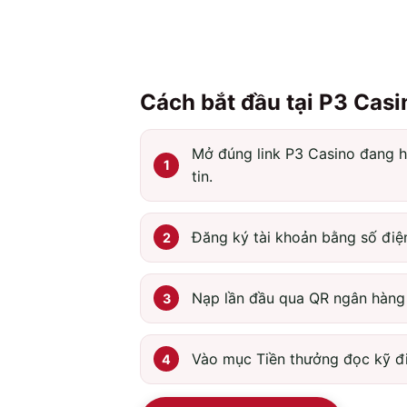
Cách bắt đầu tại P3 Casi
Mở đúng link P3 Casino đang ho
tin.
Đăng ký tài khoản bằng số điện
Nạp lần đầu qua QR ngân hàng h
Vào mục Tiền thưởng đọc kỹ đi